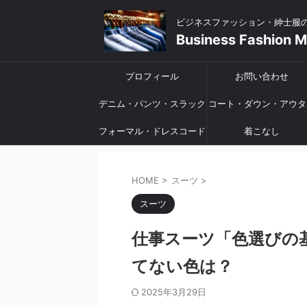
ビジネスファッション・紳士服
Business Fashion 
プロフィール
お問い合わせ
デニム・パンツ・スラック
コート・ダウン・アウタ
フォーマル・ドレスコード
ス
着こなし
HOME
>
スーツ
>
スーツ
仕事スーツ「色選びの
てない色は？
2025年3月29日