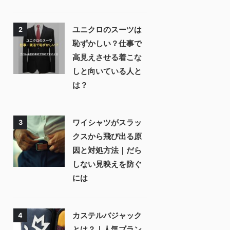
ユニクロのスーツは
2
恥ずかしい？仕事で
高見えさせる着こな
しと向いている人と
は？
ワイシャツがスラッ
3
クスから飛び出る原
因と対処方法｜だら
しない見映えを防ぐ
には⁠
カステルバジャック
4
とは？｜人気ブラン