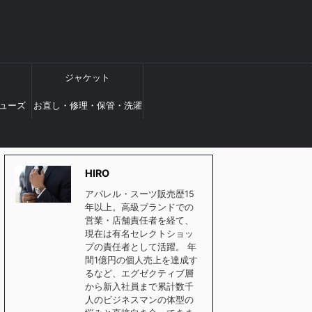
ジャケット
ューズ
お直し・修理・保管・洗濯
HIRO
アパレル・スーツ販売歴15
年以上。高級ブランドでの
営業・店舗責任者を経て、
現在は有名セレクトショッ
プの責任者として活躍。 年
間1億円の個人売上を達成す
るなど、エグゼクティブ層
から新入社員まで累計数千
人のビジネスマンの体型の