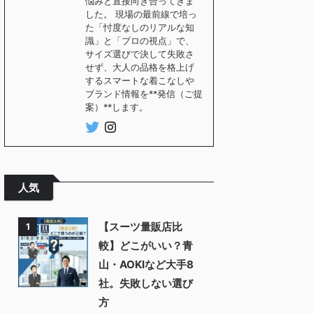
悩みと直接向き合ってきま
した。 現場の最前線で培っ
た「忖度なしのリアルな知
識」と「プロの視点」で、
サイズ選びで決して失敗さ
せず、大人の品格を格上げ
するスマートな着こなしや
ブランド情報を**発信（ご提
案）**します。
人気
【スーツ量販店比
1
較】どこがいい？青
山・AOKIなど大手8
社。失敗しない選び
方