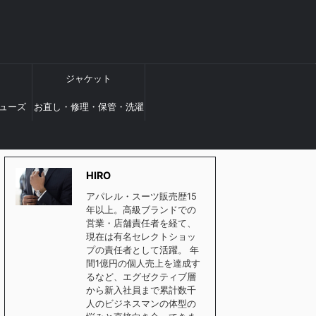
ジャケット
ューズ
お直し・修理・保管・洗濯
HIRO
アパレル・スーツ販売歴15
年以上。高級ブランドでの
営業・店舗責任者を経て、
現在は有名セレクトショッ
プの責任者として活躍。 年
間1億円の個人売上を達成す
るなど、エグゼクティブ層
から新入社員まで累計数千
人のビジネスマンの体型の