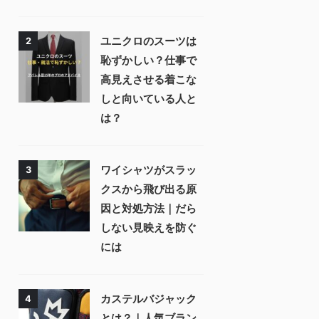
ユニクロのスーツは
2
恥ずかしい？仕事で
高見えさせる着こな
しと向いている人と
は？
ワイシャツがスラッ
3
クスから飛び出る原
因と対処方法｜だら
しない見映えを防ぐ
には⁠
カステルバジャック
4
とは？｜人気ブラン