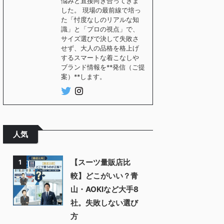
悩みと直接向き合ってきま
した。 現場の最前線で培っ
た「忖度なしのリアルな知
識」と「プロの視点」で、
サイズ選びで決して失敗さ
せず、大人の品格を格上げ
するスマートな着こなしや
ブランド情報を**発信（ご提
案）**します。
人気
【スーツ量販店比
1
較】どこがいい？青
山・AOKIなど大手8
社。失敗しない選び
方