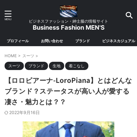
ビジネスファッション・紳士服の情報サイト
Business Fashion MEN'S
プロフィール
お問い合わせ
ブランド
ビジネスカジュアル
HOME
>
スーツ
>
スーツ
ブランド
生地
着こなし
【ロロピアーナ-LoroPiana】とはどんな
ブランド？ステータスが高い人が愛する
凄さ・魅力とは？？
2022年9月16日