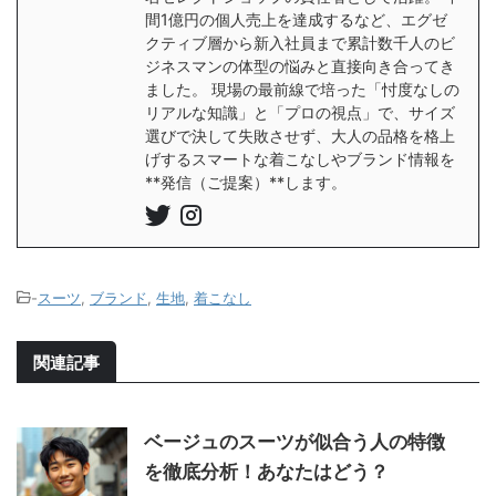
間1億円の個人売上を達成するなど、エグゼ
クティブ層から新入社員まで累計数千人のビ
ジネスマンの体型の悩みと直接向き合ってき
ました。 現場の最前線で培った「忖度なしの
リアルな知識」と「プロの視点」で、サイズ
選びで決して失敗させず、大人の品格を格上
げするスマートな着こなしやブランド情報を
**発信（ご提案）**します。
-
スーツ
,
ブランド
,
生地
,
着こなし
関連記事
ベージュのスーツが似合う人の特徴
を徹底分析！あなたはどう？