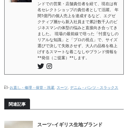
ンドでの営業・店舗責任者を経て、現在は有
名セレクトショップの責任者として活躍。 年
間1億円の個人売上を達成するなど、エグゼ
クティブ層から新入社員まで累計数千人のビ
ジネスマンの体型の悩みと直接向き合ってき
ました。 現場の最前線で培った「忖度なしの
リアルな知識」と「プロの視点」で、サイズ
選びで決して失敗させず、大人の品格を格上
げするスマートな着こなしやブランド情報を
**発信（ご提案）**します。
-
お直し・修理・保管・洗濯
,
スーツ
,
デニム・パンツ・スラックス
関連記事
スーツ-イギリス生地ブランド