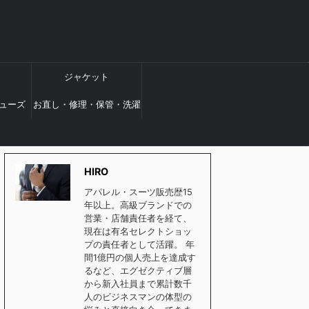
ジャケット
ューズ
お直し・修理・保管・洗濯
HIRO
アパレル・スーツ販売歴15
年以上。高級ブランドでの
営業・店舗責任者を経て、
現在は有名セレクトショッ
プの責任者として活躍。 年
間1億円の個人売上を達成す
るなど、エグゼクティブ層
から新入社員まで累計数千
人のビジネスマンの体型の