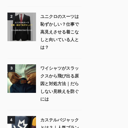
ユニクロのスーツは
2
恥ずかしい？仕事で
高見えさせる着こな
しと向いている人と
は？
ワイシャツがスラッ
3
クスから飛び出る原
因と対処方法｜だら
しない見映えを防ぐ
には⁠
カステルバジャック
4
とは？｜人気ブラン