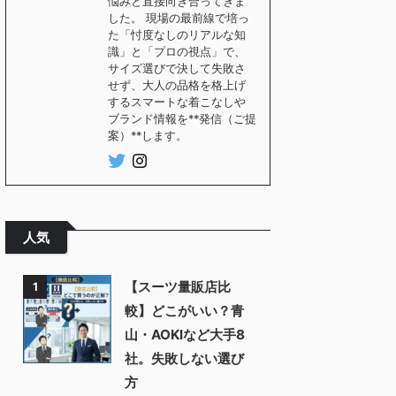
悩みと直接向き合ってきま
した。 現場の最前線で培っ
た「忖度なしのリアルな知
識」と「プロの視点」で、
サイズ選びで決して失敗さ
せず、大人の品格を格上げ
するスマートな着こなしや
ブランド情報を**発信（ご提
案）**します。
人気
【スーツ量販店比
1
較】どこがいい？青
山・AOKIなど大手8
社。失敗しない選び
方