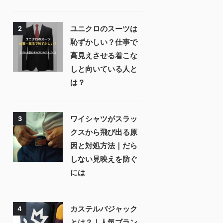
ユニクロのスーツは
2
恥ずかしい？仕事で
高見えさせる着こな
しと向いている人と
は？
ワイシャツがスラッ
3
クスから飛び出る原
因と対処方法｜だら
しない見映えを防ぐ
には⁠
カステルバジャック
4
とは？｜人気ブラン