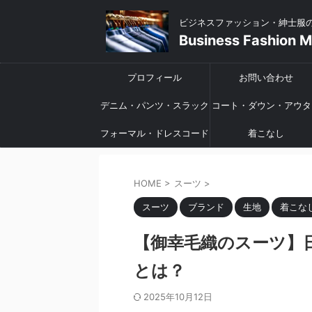
ビジネスファッション・紳士服
Business Fashion 
プロフィール
お問い合わせ
デニム・パンツ・スラック
コート・ダウン・アウタ
フォーマル・ドレスコード
ス
着こなし
HOME
>
スーツ
>
スーツ
ブランド
生地
着こな
【御幸毛織のスーツ】
とは？
2025年10月12日