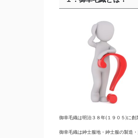
御幸毛織は明治３８年(１９０５)に創
御幸毛織は紳士服地・紳士服の製造・