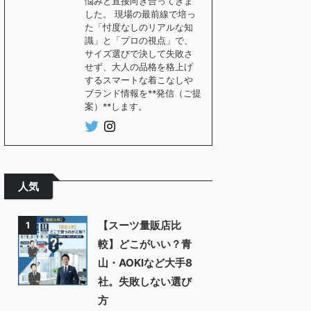
悩みと直接向き合ってきま
した。 現場の最前線で培っ
た「忖度なしのリアルな知
識」と「プロの視点」で、
サイズ選びで決して失敗さ
せず、大人の品格を格上げ
するスマートな着こなしや
ブランド情報を**発信（ご提
案）**します。
人気
【スーツ量販店比
1
較】どこがいい？青
山・AOKIなど大手8
社。失敗しない選び
方