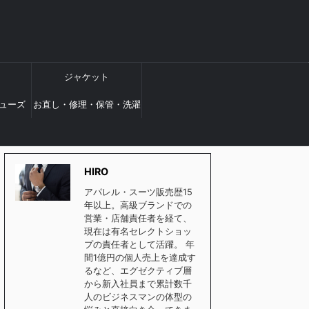
ジャケット
ューズ
お直し・修理・保管・洗濯
HIRO
アパレル・スーツ販売歴15
年以上。高級ブランドでの
営業・店舗責任者を経て、
現在は有名セレクトショッ
プの責任者として活躍。 年
間1億円の個人売上を達成す
るなど、エグゼクティブ層
から新入社員まで累計数千
人のビジネスマンの体型の