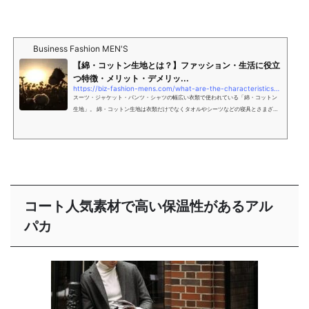
Business Fashion MEN'S
【綿・コットン生地とは？】ファッション・生活に役立
つ特徴・メリット・デメリッ...
https://biz-fashion-mens.com/what-are-the-characteristics-advantages-and-disadvantages-of-cotton-fabrics/
スーツ・ジャケット・パンツ・シャツの幅広い衣類で使われている「綿・コットン
生地」。 綿・コットン生地は衣類だけでなくタオルやシーツなどの寝具とさまざま
な製品で使われている万能な素材です。 私達の身近な
コート人気素材で高い保温性があるアル
パカ