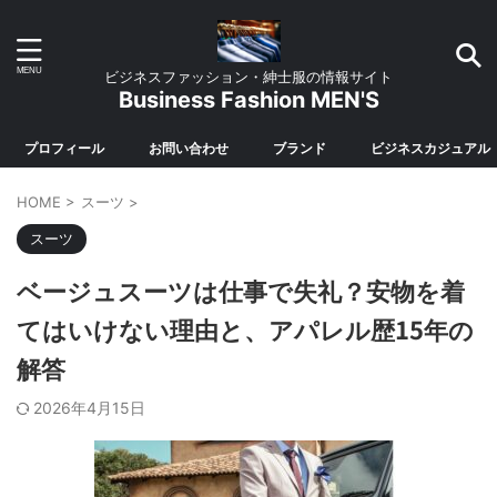
ビジネスファッション・紳士服の情報サイト
Business Fashion MEN'S
プロフィール
お問い合わせ
ブランド
ビジネスカジュアル
HOME
>
スーツ
>
スーツ
ベージュスーツは仕事で失礼？安物を着
てはいけない理由と、アパレル歴15年の
解答
2026年4月15日